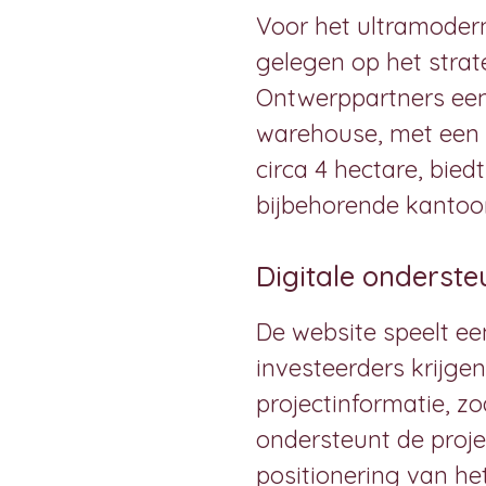
Voor het ultramoder
gelegen op het strat
Ontwerppartners een 
warehouse, met een t
circa 4 hectare, bie
bijbehorende kantoo
Digitale onderst
De website speelt een
investeerders krijgen
projectinformatie, zo
ondersteunt de proje
positionering van he