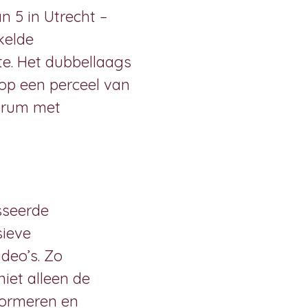
 5 in Utrecht –
kelde
te. Het dubbellaags
op een perceel van
ntrum met
esseerde
sieve
ideo’s. Zo
iet alleen de
nformeren en