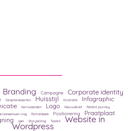
Branding
Corporate identity
Campagne
Huisstijl
Infographic
e
Gesprekskaarten
Illustratie
icatie
Logo
Kernwaarden
Nieuwsbrief
Patiënt journey
Praatplaat
Positionering
ersoneelswerving
Portretboek
Website in
gning
spel
Storytelling
Toolkit
Wordpress