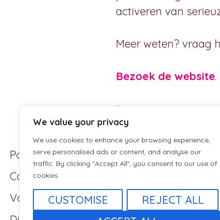
activeren van serieuz
Meer weten? vraag 
Bezoek de website
.
Tags
Website in Wordpre
We value your privacy
We use cookies to enhance your browsing experience,
serve personalised ads or content, and analyse our
Portfolio
traffic. By clicking "Accept All", you consent to our use of
Contact
cookies.
Vacatures/ZZP-ers
CUSTOMISE
REJECT ALL
Disclaimer en Privacy Policy