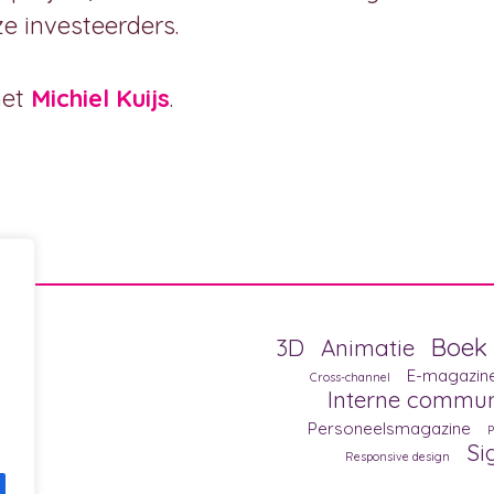
e investeerders.
het
Michiel Kuijs
.
ss
Boek
3D
Animatie
E-magazin
Cross-channel
Interne commun
Personeelsmagazine
P
Si
Responsive design