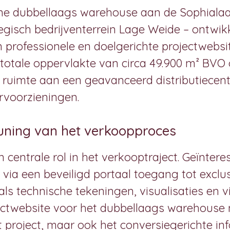
ne dubbellaags warehouse aan de Sophialaan
egisch bedrijventerrein Lage Weide – ontwik
professionele en doelgerichte projectwebsi
otale oppervlakte van circa 49.900 m² BVO 
dt ruimte aan een geavanceerd distributiece
rvoorzieningen.
euning van het verkoopproces
 centrale rol in het verkooptraject. Geïnter
 via een beveiligd portaal toegang tot exclu
als technische tekeningen, visualisaties en v
ctwebsite voor het dubbellaags warehouse n
t project, maar ook het conversiegerichte i